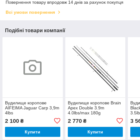
Повернення товару впродовж 14 днів за рахунок покупця
Всі умови повернення
Подібні товари компанії
Вудилище коропове
Вудилище коропове Brain
Вуди
AIFEIMA Jaguar Carp 3,9m
Apex Double 3.9m
Blac
4lbs
4.0lbs/max 180g
3.5l
2 100
2 770
3 5
₴
₴
Купити
Купити