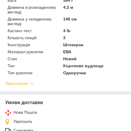
Вага
584 г
Довжина в розкладеному
4.2 м
вигляді
Довжина у складеному
146 см
вигляді
Кастинг-тест
4 lb
Кількість секцій
3
Конструкція
Штекерна
Матеріал рукоятки
ЕВА
Стан
Новий
Тип
Коропове вудлище
Тип рукоятки
Одноручна
Приховати
Умови доставки
Нова Пошта
Укрпошта
Самовивіз