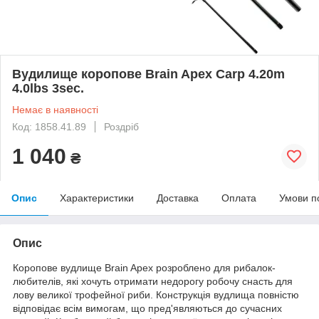
Вудилище коропове Brain Apex Carp 4.20m
4.0lbs 3sec.
Немає в наявності
Код: 1858.41.89
Роздріб
1 040
₴
Опис
Характеристики
Доставка
Оплата
Умови п
Опис
Коропове вудлище Brain Apex розроблено для рибалок-
любителів, які хочуть отримати недорогу робочу снасть для
лову великої трофейної риби. Конструкція вудлища повністю
відповідає всім вимогам, що пред'являються до сучасних