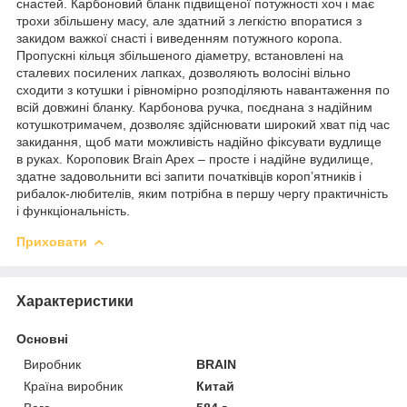
снастей. Карбоновий бланк підвищеної потужності хоч і має
трохи збільшену масу, але здатний з легкістю впоратися з
закидом важкої снасті і виведенням потужного коропа.
Пропускні кільця збільшеного діаметру, встановлені на
сталевих посилених лапках, дозволяють волосіні вільно
сходити з котушки і рівномірно розподіляють навантаження по
всій довжині бланку. Карбонова ручка, поєднана з надійним
котушкотримачем, дозволяє здійснювати широкий хват під час
закидання, щоб мати можливість надійно фіксувати вудлище
в руках. Короповик Brain Apex – просте і надійне вудилище,
здатне задовольнити всі запити початківців короп’ятників і
рибалок-любителів, яким потрібна в першу чергу практичність
і функціональність.
Приховати
Характеристики
Основні
Виробник
BRAIN
Країна виробник
Китай