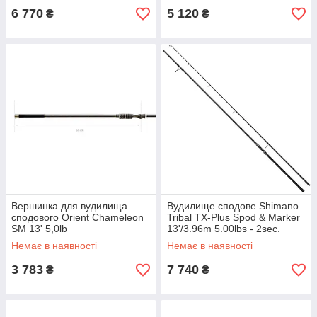
6 770
5 120
₴
₴
Вершинка для вудилища
Вудилище сподове Shimano
сподового Orient Chameleon
Tribal TX-Plus Spod & Marker
SM 13' 5,0lb
13'/3.96m 5.00lbs - 2sec.
Немає в наявності
Немає в наявності
3 783
7 740
₴
₴