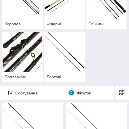
Коропові
Фідерні
Спінінги
Поплавкові
Бортові
Сортування
0
Фільтри