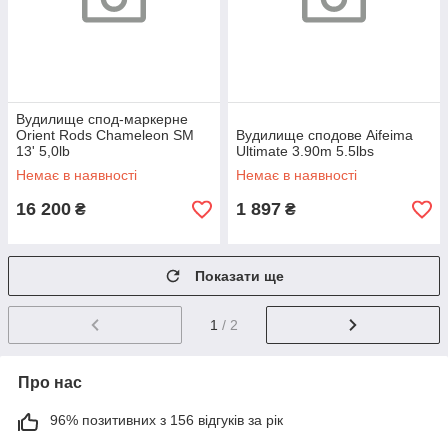
Вудилище спод-маркерне
Orient Rods Chameleon SM
Вудилище сподове Aifeima
13' 5,0lb
Ultimate 3.90m 5.5lbs
Немає в наявності
Немає в наявності
16 200
1 897
₴
₴
Показати ще
1
/ 2
Про нас
96% позитивних з 156 відгуків за рік