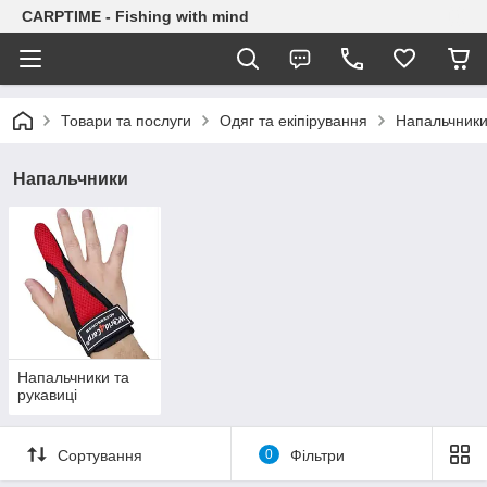
CARPTIME - Fishing with mind
Товари та послуги
Одяг та екіпірування
Напальчник
Напальчники
Напальчники та
рукавиці
Сортування
0
Фільтри