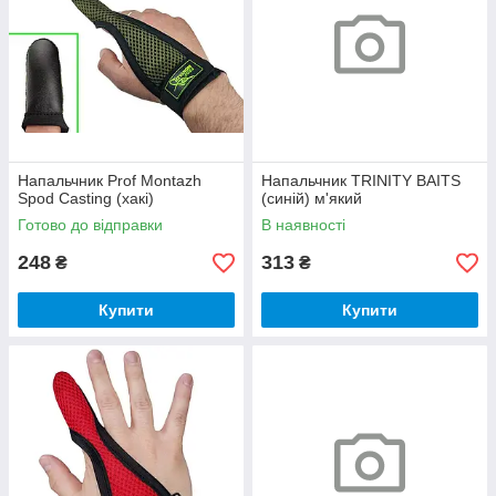
Напальчник Prof Montazh
Напальчник TRINITY BAITS
Spod Casting (хакі)
(синій) м'який
Готово до відправки
В наявності
248
313
₴
₴
Купити
Купити