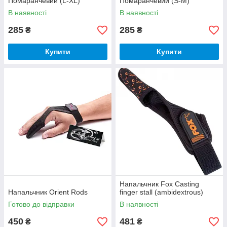
Помаранчевий (L-XL)
Помаранчевий (S-M)
В наявності
В наявності
285
285
₴
₴
Купити
Купити
Напальчник Fox Casting
Напальчник Orient Rods
finger stall (ambidextrous)
Готово до відправки
В наявності
450
481
₴
₴