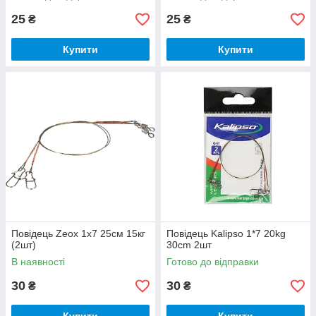
25
25
₴
₴
Купити
Купити
Повідець Zeox 1x7 25см 15кг
Повідець Kalipso 1*7 20kg
(2шт)
30cm 2шт
В наявності
Готово до відправки
30
30
₴
₴