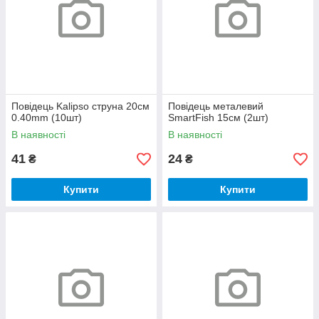
Повідець Kalipso струна 20см
Повідець металевий
0.40mm (10шт)
SmartFish 15см (2шт)
В наявності
В наявності
41
24
₴
₴
Купити
Купити