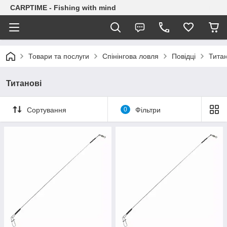
CARPTIME - Fishing with mind
Товари та послуги
Спінінгова ловля
Повідці
Титан
Титанові
Сортування
0
Фільтри