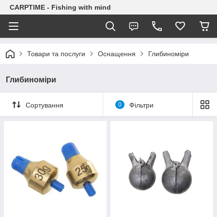
CARPTIME - Fishing with mind
Товари та послуги
Оснащення
Глибиноміри
Глибиноміри
Сортування
0
Фільтри