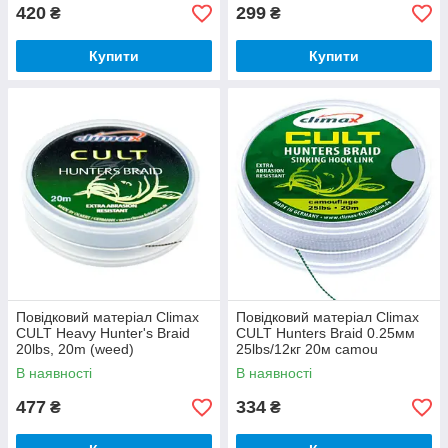
420
299
₴
₴
Купити
Купити
Повідковий матеріал Climax
Повідковий матеріал Climax
CULT Heavy Hunter's Braid
CULT Hunters Braid 0.25мм
20lbs, 20m (weed)
25lbs/12кг 20м camou
В наявності
В наявності
477
334
₴
₴