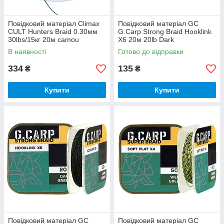
Повідковий матеріал Climax
Повідковий матеріал GC
CULT Hunters Braid 0.30мм
G.Carp Strong Braid Hooklink
30lbs/15кг 20м camou
X6 20м 20lb Dark
В наявності
Готово до відправки
334
135
₴
₴
Купити
Купити
Повідковий матеріал GC
Повідковий матеріал GC