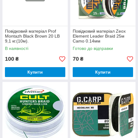
Повідковий матеріал Prof
Повідковий матеріал Zeox
Montazh Black Brown 20 LB
Element Leader Braid 25м
9,1 кг.(10м).
Camo 0.14мм
В наявності
Готово до відправки
100
70
₴
₴
Купити
Купити