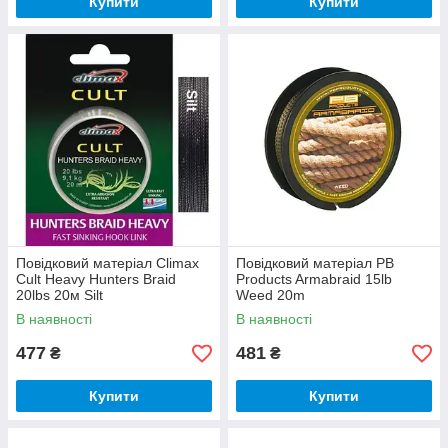
Купити
Купити
Повідковий матеріал Climax
Повідковий матеріал PB
Cult Heavy Hunters Braid
Products Armabraid 15lb
20lbs 20м Silt
Weed 20m
В наявності
В наявності
477
481
₴
₴
Купити
Купити