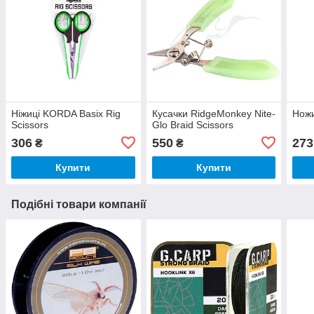
Ніжицi KORDA Basix Rig
Кусачки RidgeMonkey Nite-
Ножи
Scissors
Glo Braid Scissors
306
550
273
₴
₴
Купити
Купити
Подібні товари компанії