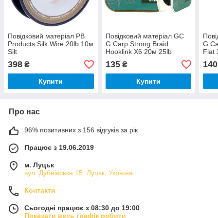
Повідковий матеріал PB
Повідковий матеріал GC
Пові
Products Silk Wire 20lb 10м
G.Carp Strong Braid
G.Ca
Silt
Hooklink X6 20м 25lb
Flat
Gre
398
135
140
₴
₴
Купити
Купити
Про нас
96% позитивних з 156 відгуків за рік
Працює з 19.06.2019
м. Луцьк
вул. Дубнівська 15, Луцьк, Україна
Контакти
Сьогодні працює з 08:30 до 19:00
Показати весь графік роботи