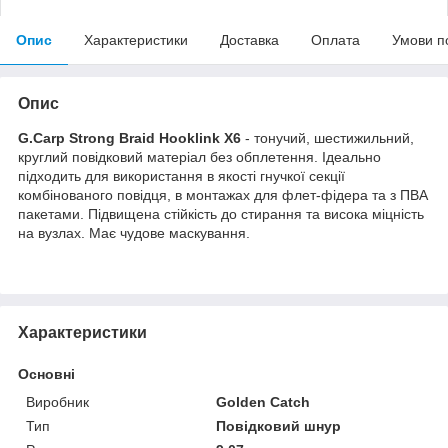
Опис
Характеристики
Доставка
Оплата
Умови п
Опис
G.Сarp Strong Braid Hooklink X6
- тонучий, шестижильний,
круглий повідковий матеріал без обплетення. Ідеально
підходить для використання в якості гнучкої секції
комбінованого повідця, в монтажах для флет-фідера та з ПВА
пакетами. Підвищена стійкість до стирання та висока міцність
на вузлах. Має чудове маскування.
Характеристики
Основні
Виробник
Golden Catch
Тип
Повідковий шнур