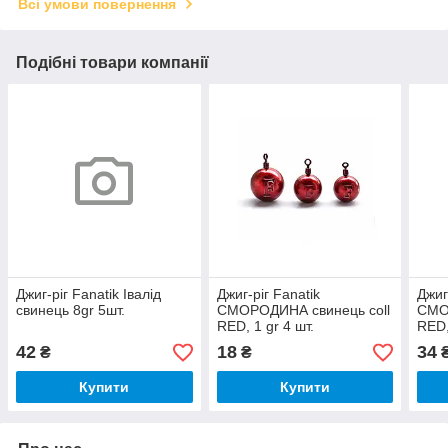
Всі умови повернення
Подібні товари компанії
Джиг-ріг Fanatik Івалід
Джиг-ріг Fanatik
Джиг
свинець 8gr 5шт.
СМОРОДИНА свинець coll
СМО
RED, 1 gr 4 шт.
RED,
42
18
34
₴
₴
Купити
Купити