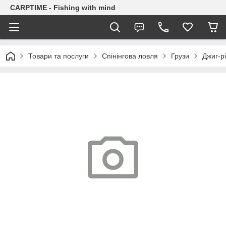
CARPTIME - Fishing with mind
Товари та послуги
Спінінгова ловля
Грузи
Джиг-рі