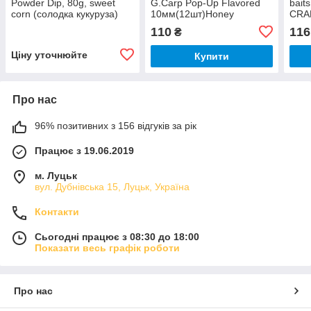
Powder Dip, 80g, sweet
G.Carp Pop-Up Flavored
bait
corn (солодка кукуруза)
10мм(12шт)Honey
CRA
110
116
₴
Ціну уточнюйте
Купити
Про нас
96% позитивних з 156 відгуків за рік
Працює з 19.06.2019
м. Луцьк
вул. Дубнівська 15, Луцьк, Україна
Контакти
Сьогодні працює з 08:30 до 18:00
Показати весь графік роботи
Про нас