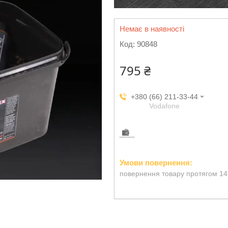
Немає в наявності
Код:
90848
795 ₴
+380 (66) 211-33-44
Vodafone
повернення товару протягом 14