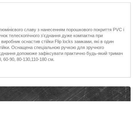
 алюмінієвого славу з нанесенням порошкового покриття PVC і
хунок телескопічного з'єднання дуже компактна при
иробник оснастив стійки Flip locks замками, які в один
тійки. Оснащена спеціальною ручкою для зручного
з'єднання допоможе зафіксувати практично будь-який тримач
 60-90, 80-130,110-180 см.