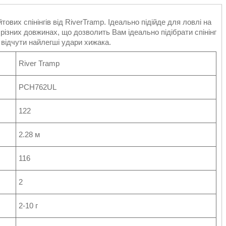
тових спінінгів від RiverTramp. Ідеально підійде для ловлі на
в різних довжинах, що дозволить Вам ідеально підібрати спінінг
є відчути найлегші удари хижака.
River Tramp
PCH762UL
122
2.28 м
116
2
2-10 г