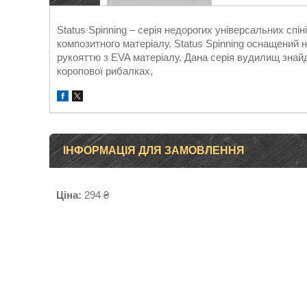
Status Spinning – серія недорогих універсальних спі
композитного матеріалу. Status Spinning оснащений
рукояттю з EVA матеріалу. Дана серія вудилищ знайде
коропової рибалках,
ІНФОРМАЦІЯ ДЛЯ ЗАМОВЛЕННЯ
Ціна:
294 ₴