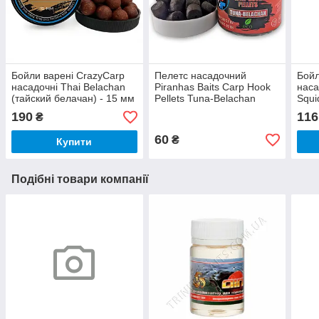
Бойли варені CrazyCarp
Пелетс насадочний
Бойл
насадочні Thai Belachan
Piranhas Baits Carp Hook
наса
(тайский белачан) - 15 мм
Pellets Tuna-Belachan
Squi
14mm 100gr
190
116
₴
60
₴
Купити
Подібні товари компанії