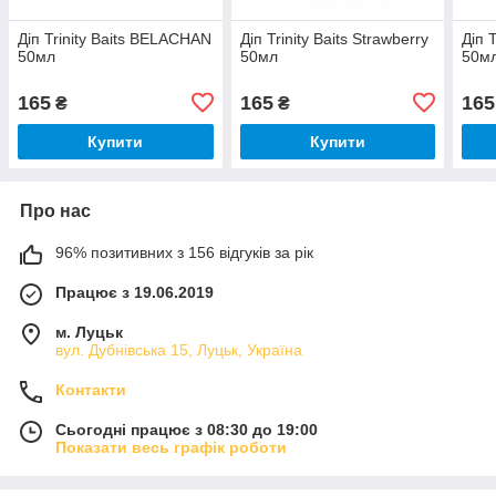
Діп Trinity Baits BELACHAN
Діп Trinity Baits Strawberry
Діп 
50мл
50мл
50м
165
165
165
₴
₴
Купити
Купити
Про нас
96% позитивних з 156 відгуків за рік
Працює з 19.06.2019
м. Луцьк
вул. Дубнівська 15, Луцьк, Україна
Контакти
Сьогодні працює з 08:30 до 19:00
Показати весь графік роботи