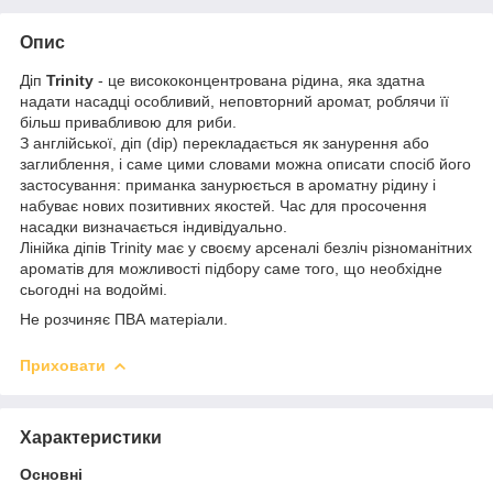
Опис
Діп
Trinity
- це висококонцентрована рідина, яка здатна
надати насадці особливий, неповторний аромат, роблячи її
більш привабливою для риби.
З англійської, діп (dip) перекладається як занурення або
заглиблення, і саме цими словами можна описати спосіб його
застосування: приманка занурюється в ароматну рідину і
набуває нових позитивних якостей. Час для просочення
насадки визначається індивідуально.
Лінійка діпів Trinity має у своєму арсеналі безліч різноманітних
ароматів для можливості підбору саме того, що необхідне
сьогодні на водоймі.
Не розчиняє ПВА матеріали.
Приховати
Характеристики
Основні