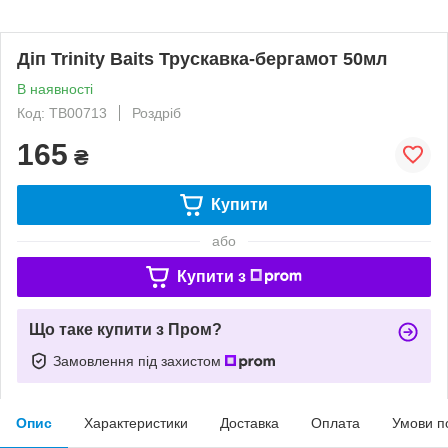
Діп Trinity Baits Трускавка-бергамот 50мл
В наявності
Код: TB00713
Роздріб
165
₴
Купити
або
Купити з
Що таке купити з Пром?
Замовлення під захистом
Опис
Характеристики
Доставка
Оплата
Умови п