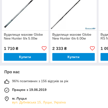
Вудилище махове Globe
Вудилище махове Globe
Вуди
New Hunter б/к 5.00м
New Hunter б/к 6.00м
RS N
1 710
2 333
1 0
₴
₴
Купити
Купити
Про нас
96% позитивних з 156 відгуків за рік
Працює з 19.06.2019
м. Луцьк
вул. Дубнівська 15, Луцьк, Україна