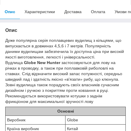
Опис
Характеристики
Доставка
Оплата
Умови п
Опис
Дуже популярна серія поплавцевих вудилищ з кільцями, що
випускається в довжинах 4,5,6 і 7 метрів. Популярність
даними вудилищам забезпечила їх доступна ціна при високій
якості виготовлення, легкості і універсальності.
Вудлища
Globe New Hunter
застосовуються для лову на
річках в проводку, а також при поплавковій риболовлі на
ставках. Слід відзначити високий запас потужності, середньо
швидкий лад і здатність якісно «в'язати» рибу, що клюнула.
Зовні вудилища також порадують своїх власників сучасним
дизайном і ручкою з покриттям проти ковзання в руці.
Рекомендується використовувати котушки з заднім
фрикціоном для максимальної зручності лову
Основні
Виробник
Globe
Країна виробник
Китай