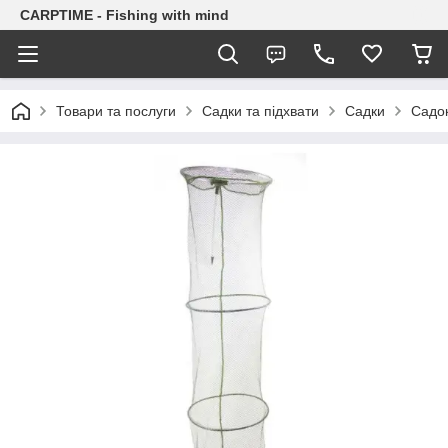
CARPTIME - Fishing with mind
Товари та послуги
Садки та підхвати
Садки
Садок