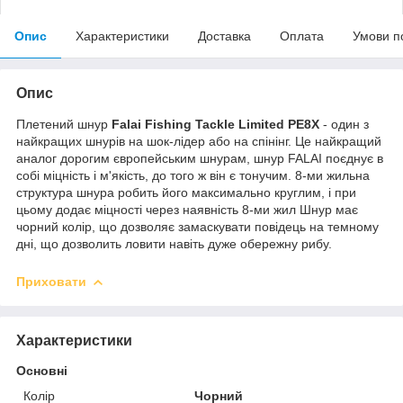
Опис
Характеристики
Доставка
Оплата
Умови п
Опис
Плетений шнур
Falai Fishing Tackle Limited PE8X
- один з
найкращих шнурів на шок-лідер або на спінінг. Це найкращий
аналог дорогим європейським шнурам, шнур FALAI поєднує в
собі міцність і м'якість, до того ж він є тонучим. 8-ми жильна
структура шнура робить його максимально круглим, і при
цьому додає міцності через наявність 8-ми жил Шнур має
чорний колір, що дозволяє замаскувати повідець на темному
дні, що дозволить ловити навіть дуже обережну рибу.
Приховати
Характеристики
Основні
Колір
Чорний