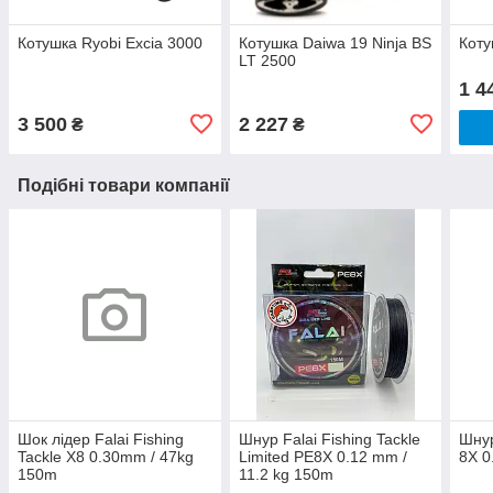
Котушка Ryobi Excia 3000
Котушка Daiwa 19 Ninja BS
Коту
LT 2500
1 4
3 500
2 227
₴
₴
Подібні товари компанії
Шок лідер Falai Fishing
Шнур Falai Fishing Tackle
Шнур
Tackle X8 0.30mm / 47kg
Limited PE8X 0.12 mm /
8X 0
150m
11.2 kg 150m