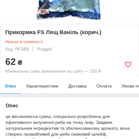
Прикормка FS Лящ Ваніль (корич.)
Немає в наявності
Код: PFSBV
Роздріб
62
₴
Мінімальна сума замовлення на сайті — 100 ₴
Опис
Характеристики
Доставка
Оплата
Умови п
Опис
це високоякісна суміш, спеціально розроблена для
ефективного залучення риби на точку лову. Завдяки
натуральним інгредієнтам та збалансованому аромату, вона
створює привабливий для риби смаковий шлейф,