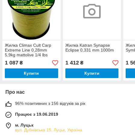
Жилка Climax Сult Carp
Жилка Katran Synapse
Жилк
Extreme Line 0,28mm
Eclipse 0,331 mm 1000m
Sym
5,9kg mattolive 1/4 lbs
(1000m)
1 087
1 412
1 5
₴
₴
Купити
Купити
Про нас
96% позитивних з 156 відгуків за рік
Працює з 19.06.2019
м. Луцьк
вул. Дубнівська 15, Луцьк, Україна