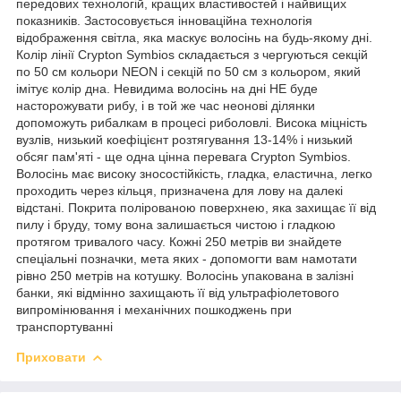
передових технологій, кращих властивостей і найвищих
показників. Застосовується інноваційна технологія
відображення світла, яка маскує волосінь на будь-якому дні.
Колір лінії Crypton Symbios складається з чергуються секцій
по 50 см кольори NEON і секцій по 50 см з кольором, який
імітує колір дна. Невидима волосінь на дні НЕ буде
насторожувати рибу, і в той же час неонові ділянки
допоможуть рибалкам в процесі риболовлі. Висока міцність
вузлів, низький коефіцієнт розтягування 13-14% і низький
обсяг пам'яті - ще одна цінна перевага Crypton Symbios.
Волосінь має високу зносостійкість, гладка, еластична, легко
проходить через кільця, призначена для лову на далекі
відстані. Покрита полірованою поверхнею, яка захищає її від
пилу і бруду, тому вона залишається чистою і гладкою
протягом тривалого часу. Кожні 250 метрів ви знайдете
спеціальні позначки, мета яких - допомогти вам намотати
рівно 250 метрів на котушку. Волосінь упакована в залізні
банки, які відмінно захищають її від ультрафіолетового
випромінювання і механічних пошкоджень при
транспортуванні
Приховати