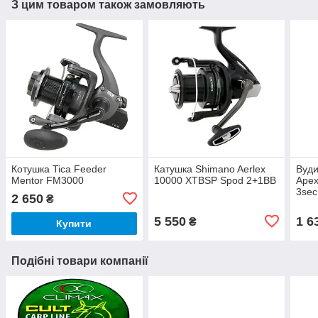
З цим товаром також замовляють
Котушка Tica Feeder
Катушка Shimano Aerlex
Вуди
Mentor FM3000
10000 XTBSP Spod 2+1BB
Apex
3sec
2 650
₴
5 550
1 6
₴
Купити
Подібні товари компанії