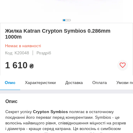
Жилка Katran Crypton Symbios 0.286mm
1000m
Немає в наявності
Код: K20048
Роздріб
1 610
₴
Опис
Характеристики
Доставка
Оплата
Умови п
Опис
Секрет успіху
Crypton Symbios
полягає в остаточному
поєднанні його переваг перед конкурентами. Symbios - це
волосінь найвищого рівня, співвідношення міцності на розрив
і діаметра - краще серед катрана. Ця волосінь є симбіозом