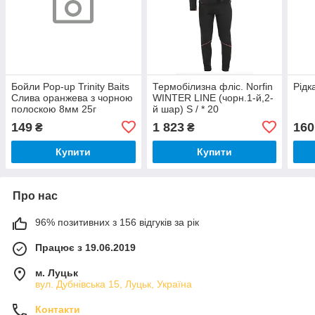
Бойли Pop-up Trinity Baits
Термобілизна фліс. Norfin
Рідк
Слива оранжева з чорною
WINTER LINE (чорн.1-й,2-
полоскою 8мм 25г
й шар) S / * 20
149
1 823
160
₴
₴
Купити
Купити
Про нас
96% позитивних з 156 відгуків за рік
Працює з 19.06.2019
м. Луцьк
вул. Дубнівська 15, Луцьк, Україна
Контакти