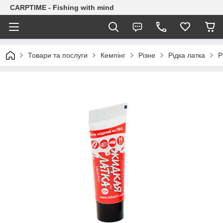
CARPTIME - Fishing with mind
Товари та послуги
Кемпінг
Різне
Рідка латка
Р