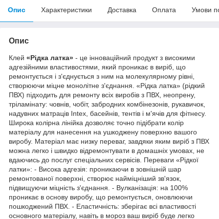
Опис
Характеристики
Доставка
Оплата
Умови п
Опис
Клей
«Рідка латка»
- це інноваційний продукт з високими
адгезійними властивостями, який проникає в виріб, що
ремонтується і з'єднується з ним на молекулярному рівні,
створюючи міцне монолітне з'єднання. «Рідка латка» (рідкий
ПВХ) підходить для ремонту всіх виробів з ПВХ, неопрену,
тріламінату: човнів, чобіт, забродних комбінезонів, рукавичок,
надувних матраців Intex, басейнів, тентів і м'ячів для фітнесу.
Широка колірна лінійка дозволяє точно підібрати колір
матеріалу для нанесення на ушкоджену поверхню вашого
виробу. Матеріал має низку переваг, завдяки яким виріб з ПВХ
можна легко і швидко відремонтувати в домашніх умовах, не
вдаючись до послуг спеціальних сервісів. Переваги «Рідкої
латки»: - Висока адгезія: проникаючи в зовнішній шар
ремонтованої поверхні, створює найміцніший зв'язок,
підвищуючи міцність з'єднання. - Вулканізація: на 100%
проникає в основу виробу, що ремонтується, оновлюючи
пошкоджений ПВХ. - Еластичність: зберігає всі властивості
основного матеріалу, навіть в мороз ваш виріб буде легко