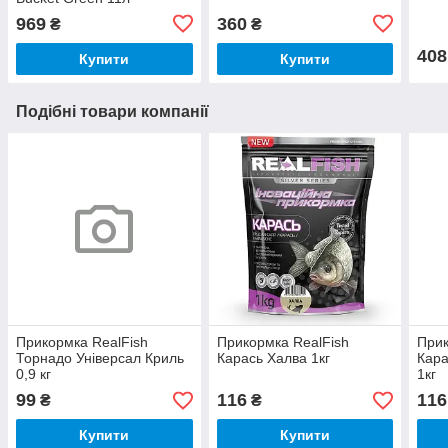
969
360
₴
₴
408
Купити
Купити
Подібні товари компанії
Прикормка RealFish
Прикормка RealFish
Прик
Торнадо Універсал Криль
Карась Халва 1кг
Кара
0,9 кг
1кг
99
116
116
₴
₴
Купити
Купити