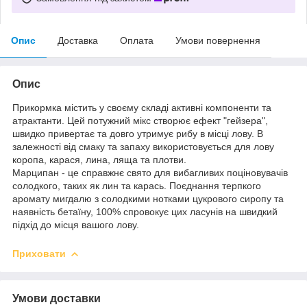
Опис
Доставка
Оплата
Умови повернення
Опис
Прикормка містить у своєму складі активні компоненти та
атрактанти. Цей потужний мікс створює ефект "гейзера",
швидко привертає та довго утримує рибу в місці лову. В
залежності від смаку та запаху використовується для лову
коропа, карася, лина, ляща та плотви.
Марципан - це справжнє свято для вибагливих поціновувачів
солодкого, таких як лин та карась. Поєднання терпкого
аромату мигдалю з солодкими нотками цукрового сиропу та
наявність бетаїну, 100% спровокує цих ласунів на швидкий
підхід до місця вашого лову.
Приховати
Умови доставки