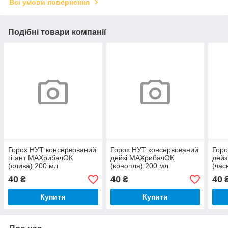
Всі умови повернення
Подібні товари компанії
Горох НУТ консервований
Горох НУТ консервований
Горо
гігант МАХрибачОК
дейзі МАХрибачОК
дей
(слива) 200 мл
(конопля) 200 мл
(час
40
40
40
₴
₴
Купити
Купити