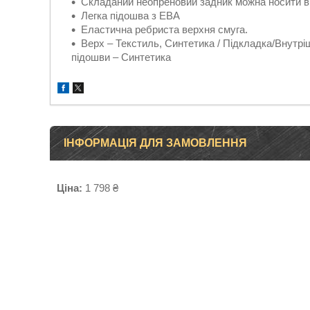
Складаний неопреновий задник можна носити вг
Легка підошва з ЕВА
Еластична ребриста верхня смуга.
Верх – Текстиль, Синтетика / Підкладка/Внутрі
підошви – Синтетика
ІНФОРМАЦІЯ ДЛЯ ЗАМОВЛЕННЯ
Ціна:
1 798 ₴