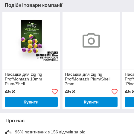
Подібні товари компанії
Насадка для zig rig
Насадка для zig rig
Наса
ProfMontazh 10mm
ProfMontazh Plum/Shell
Prof
Plum/Shell
7mm
"Pin
45
45
45
₴
₴
Купити
Купити
Про нас
96% позитивних з 156 відгуків за рік