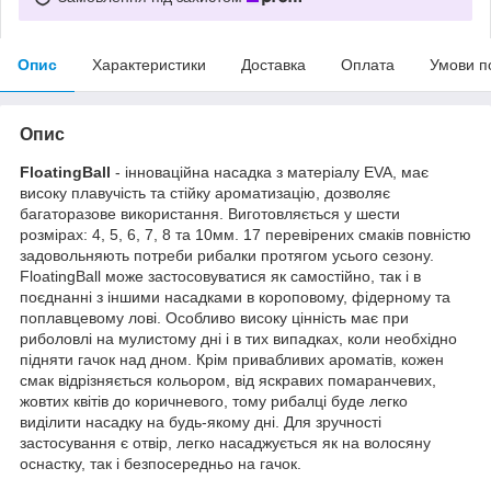
Опис
Характеристики
Доставка
Оплата
Умови п
Опис
FloatingBall
- інноваційна насадка з матеріалу EVA, має
високу плавучість та стійку ароматизацію, дозволяє
багаторазове використання. Виготовляється у шести
розмірах: 4, 5, 6, 7, 8 та 10мм. 17 перевірених смаків повністю
задовольняють потреби рибалки протягом усього сезону.
FloatingBall може застосовуватися як самостійно, так і в
поєднанні з іншими насадками в короповому, фідерному та
поплавцевому лові. Особливо високу цінність має при
риболовлі на мулистому дні і в тих випадках, коли необхідно
підняти гачок над дном. Крім привабливих ароматів, кожен
смак відрізняється кольором, від яскравих помаранчевих,
жовтих квітів до коричневого, тому рибалці буде легко
виділити насадку на будь-якому дні. Для зручності
застосування є отвір, легко насаджується як на волосяну
оснастку, так і безпосередньо на гачок.