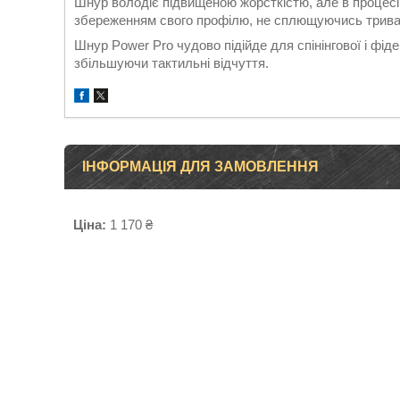
Шнур володіє підвищеною жорсткістю, але в процесі 
збереженням свого профілю, не сплющуючись трива
Шнур Power Pro чудово підійде для спінінгової і фід
збільшуючи тактильні відчуття.
ІНФОРМАЦІЯ ДЛЯ ЗАМОВЛЕННЯ
Ціна:
1 170 ₴