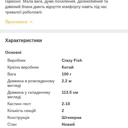
гармонії. Мала вага, дуже посилений, далекобійний та
дзвінкий бланк дають відчуття комфорту навіть під час
тривалої риболовлі.
Приховати
Характеристики
Основні
Виробник
Crazy Fish
Країна виробник
Китай
Вага
100 г
Довжина в розкладеному
2.2 м
вигляді
Довжина у складеному
113.5 см
вигляді
Кастинг-тест
2-10
Кількість секцій
2
Конструкція
Штекерна
Стан
Новий