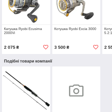
Катушка Ryobi Ecusima
Котушка Ryobi Excia 3000
Коту
2000Vi
5.2:
2 075
3 500
2 5
₴
₴
Подібні товари компанії