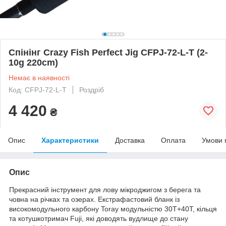
Спінінг Crazy Fish Perfect Jig CFPJ-72-L-T (2-
10g 220cm)
Немає в наявності
Код: CFPJ-72-L-T
Роздріб
4 420
₴
Опис
Характеристики
Доставка
Оплата
Умови 
Опис
Прекрасний інструмент для лову мікроджигом з берега та
човна на річках та озерах. Екстрафастовий бланк із
високомодульного карбону Toray модульністю 30Т+40Т, кільця
та котушкотримач Fuji, які доводять вудлище до стану