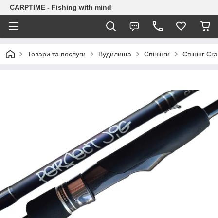
CARPTIME - Fishing with mind
Товари та послуги
Вудилища
Спінінги
Спінінг Cr