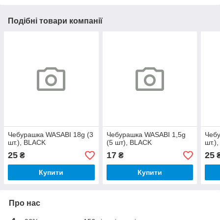
Подібні товари компанії
Чебурашка WASABI 18g (3
Чебурашка WASABI 1,5g
Чебу
шт.), BLACK
(5 шт), BLACK
шт.)
25
17
25
₴
₴
Купити
Купити
Про нас