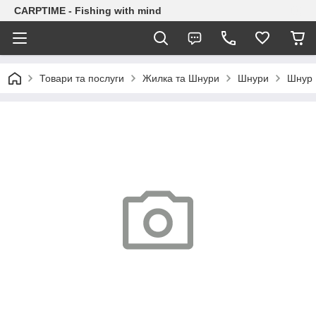
CARPTIME - Fishing with mind
Товари та послуги
Жилка та Шнури
Шнури
Шнур 