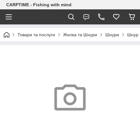
CARPTIME - Fishing with mind
Товари та послуги
Жилка та Шнури
Шнури
Шнур 