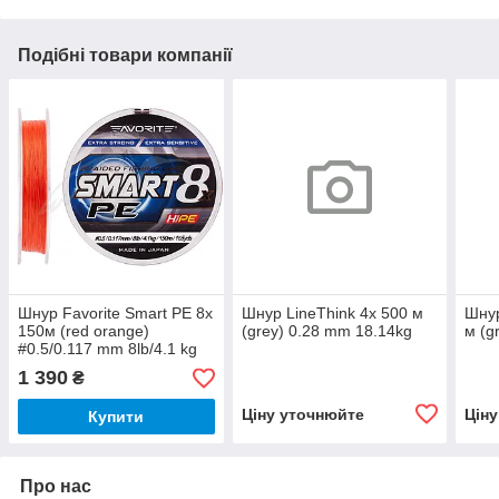
Подібні товари компанії
Шнур Favorite Smart PE 8x
Шнур LineThink 4x 500 м
Шнур
150м (red orange)
(grey) 0.28 mm 18.14kg
м (g
#0.5/0.117 mm 8lb/4.1 kg
1 390
₴
Ціну уточнюйте
Цін
Купити
Про нас