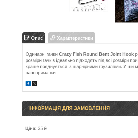
Опис
Характеристики
Одинарні гачки
Crazy Fish Round Bent Joint Hook
р
розміри гачків ідеально підходять під всі розміри п
краще поєднується із шарнірними грузилами. У цій м
наноприманки
ІНФОРМАЦІЯ ДЛЯ ЗАМОВЛЕННЯ
Ціна:
35 ₴