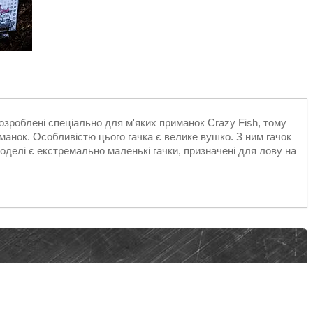
озроблені спеціально для м'яких приманок Crazy Fish, тому
риманок. Особливістю цього гачка є велике вушко. З ним гачок
оделі є екстремально маленькі гачки, призначені для лову на