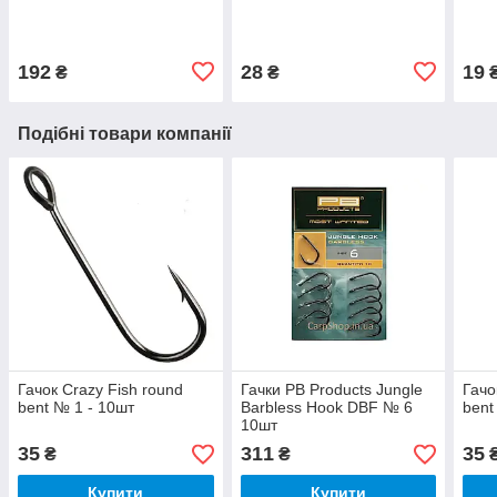
192
28
19
₴
₴
Подібні товари компанії
Гачок Crazy Fish round
Гачки PB Products Jungle
Гачо
bent № 1 - 10шт
Barbless Hook DBF № 6
bent
10шт
35
311
35
₴
₴
Купити
Купити