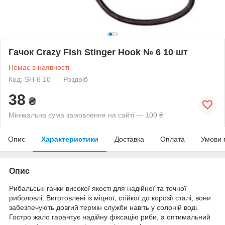
Гачок Crazy Fish Stinger Hook № 6 10 шт
Немає в наявності
Код: SH-6 10
Роздріб
38
₴
Мінімальна сума замовлення на сайті — 100 ₴
Опис
Характеристики
Доставка
Оплата
Умови 
Опис
Рибальські гачки високої якості для надійної та точної
риболовлі. Виготовлені із міцної, стійкої до корозії сталі, вони
забезпечують довгий термін служби навіть у солоній воді.
Гостро жало гарантує надійну фіксацію риби, а оптимальний