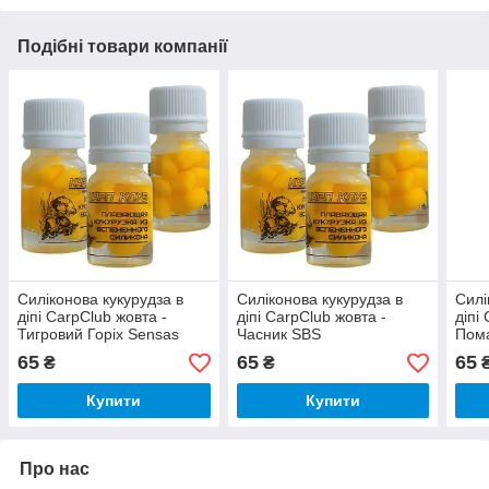
Подібні товари компанії
Силіконова кукурудза в
Силіконова кукурудза в
Силі
діпі CarpClub жовта -
діпі CarpClub жовта -
діпі
Тигровий Горіх Sensas
Часник SBS
Пома
гру
65
65
65
₴
₴
Купити
Купити
Про нас