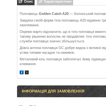
Опис
Характеристики
Поплавець
Golden Catch A20
— болонський поплаве
Завдяки своїй формі тіла поплавець А20 відмінно тр
хвилюванні.
Окремо варто відзначити, що в тіло поплавця вмонто
такому рішенню волосінь не продавлює тіло поплавц
служби поплавця значно збільшується.
Довга антена поплавця GC добре видна з великої від
усіма типами насадок та наживок.
Металевий кіль поплавця забезпечує йому підвищен
клювання.
ІНФОРМАЦІЯ ДЛЯ ЗАМОВЛЕННЯ