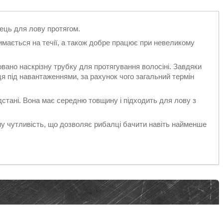
ць для лову протягом.
имається на течії, а також добре працює при невеликому
вано наскрізну трубку для протягування волосіні. Завдяки
я під навантаженнями, за рахунок чого загальний термін
стані. Вона має середню товщину і підходить для лову з
у чутливість, що дозволяє рибалці бачити навіть найменше