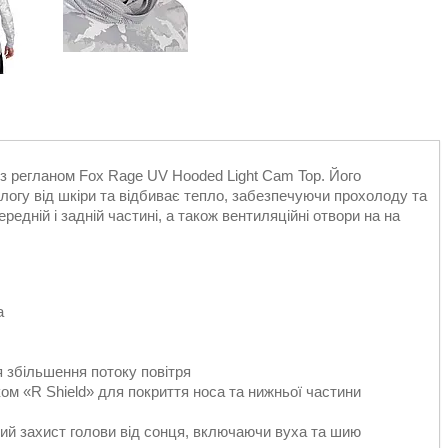
з регланом Fox Rage UV Hooded Light Cam Top. Його
логу від шкіри та відбиває тепло, забезпечуючи прохолоду та
ередній і задній частині, а також вентиляційні отвори на на
а
ля збільшення потоку повітря
ом «R Shield» для покриття носа та нижньої частини
й захист голови від сонця, включаючи вуха та шию