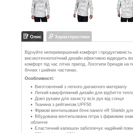
Опис
Характеристики
Відчуйте неперевершений комфорт і продуктивність 
високотехнологічний дизайн ефективно відводить во
комфорт під час літніх пригод. Логотипи брендів на п
бічних і шийних частинах.
Особливості:
Виготовлений з легкого дихаючого матеріалу
Легкий камуфляжний дизайн для відбиття тепл
Довгі рукави для захисту всіх рук від сонця
Тканина з рейтингом UPF50
Фірмові вентильовані бічні панелі «R Shield» д
Вбудована вентильована гетра з фірмовим знак
обличчя
Еластичний капюшон забезпечує надійний повни