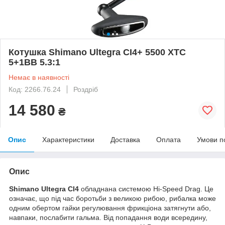
Котушка Shimano Ultegra CI4+ 5500 XTC
5+1BB 5.3:1
Немає в наявності
Код: 2266.76.24
Роздріб
14 580
₴
Опис
Характеристики
Доставка
Оплата
Умови п
Опис
Shimano Ultegra CI4
обладнана системою Hi-Speed Drag. Це
означає, що під час боротьби з великою рибою, рибалка може
одним обертом гайки регулювання фрикціона затягнути або,
навпаки, послабити гальма. Від попадання води всередину,