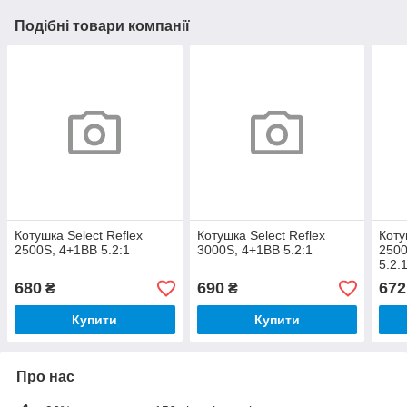
Подібні товари компанії
Котушка Select Reflex
Котушка Select Reflex
Коту
2500S, 4+1BB 5.2:1
3000S, 4+1BB 5.2:1
2500
5.2:
680
690
672
₴
₴
Купити
Купити
Про нас