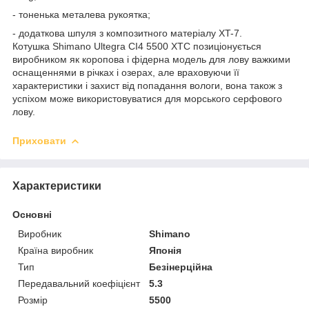
- тоненька металева рукоятка;
- додаткова шпуля з композитного матеріалу XT-7.
Котушка Shimano Ultegra CI4 5500 XTC позиціонується
виробником як коропова і фідерна модель для лову важкими
оснащеннями в річках і озерах, але враховуючи її
характеристики і захист від попадання вологи, вона також з
успіхом може використовуватися для морського серфового
лову.
Приховати
Характеристики
Основні
Виробник
Shimano
Країна виробник
Японія
Тип
Безінерційна
Передавальний коефіцієнт
5.3
Розмір
5500