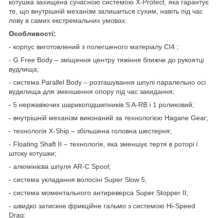
котушка захищена сучасною системою X-Protect, яка гарантує
те, що внутрішній механізм залишиться сухим, навіть під час
лову в самих екстремальних умовах.
Особливості:
- корпус виготовлений з полегшеного матеріалу CI4 ;
- G Free Body – зміщення центру тяжіння ближче до рукоятці
вудлища;
- система Parallel Body – розташування шпулі паралельно осі
вудилища для зменшення опору під час закидання;
- 5 нержавіючих шарикопідшипників S A-RB і 1 роликовий;
- внутрішній механізм виконаний за технологією Hagane Gear;
- технологія X-Ship – збільшена головна шестерня;
- Floating Shaft II – технологія, яка зменшує тертя в роторі і
штоку котушки;
- алюмінієва шпуля AR-C Spool;
- система укладання волосіні Super Slow 5;
- система моментального антиреверса Super Stopper II;
- швидко затискне фрикційне гальмо з системою Hi-Speed
Drag;