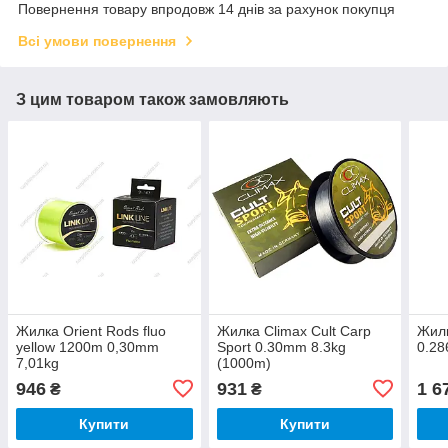
Повернення товару впродовж 14 днів за рахунок покупця
Всі умови повернення
З цим товаром також замовляють
Жилка Orient Rods fluo
Жилка Climax Сult Сarp
Жилк
yellow 1200m 0,30mm
Sport 0.30mm 8.3kg
0.2
7,01kg
(1000m)
946
931
1 6
₴
₴
Купити
Купити