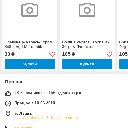
Плавунець Карась-Короп
Вбивця карася "Торба X2"
Вбив
6х6 mm, ТМ Fanatik
30g. тм Фанатик
40g.
33
105
105
₴
₴
Купити
Купити
Про нас
96% позитивних з 156 відгуків за рік
Працює з 19.06.2019
м. Луцьк
вул. Дубнівська 15, Луцьк, Україна