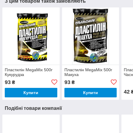
З цим товаром також замовляють
Пластилін MegaMix 500г
Пластилін MegaMix 500г
Плас
Кукурудза
Макуха
Часн
93
93
₴
₴
42
Купити
Купити
Подібні товари компанії