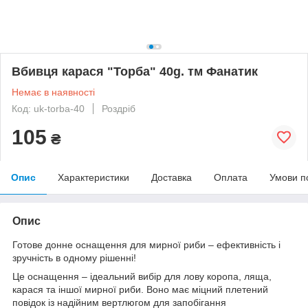
Вбивця карася "Торба" 40g. тм Фанатик
Немає в наявності
Код: uk-torba-40
Роздріб
105
₴
Опис
Характеристики
Доставка
Оплата
Умови п
Опис
Готове донне оснащення для мирної риби – ефективність і
зручність в одному рішенні!
Це оснащення – ідеальний вибір для лову коропа, ляща,
карася та іншої мирної риби. Воно має міцний плетений
повідок із надійним вертлюгом для запобігання