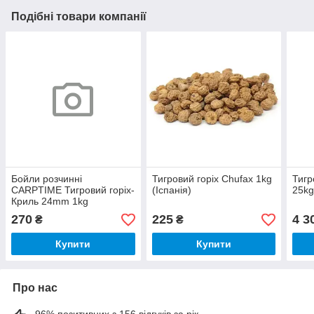
Подібні товари компанії
Бойли розчинні
Тигровий горіх Chufaх 1kg
Тигр
CARPTIME Тигровий горіх-
(Іспанія)
25kg
Криль 24mm 1kg
270
225
4 3
₴
₴
Купити
Купити
Про нас