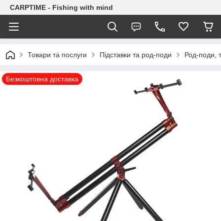
CARPTIME - Fishing with mind
Товари та послуги
Підставки та род-поди
Род-поди, 
Безкоштовна доставка