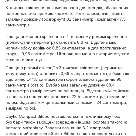
3-точкове кріплення рекомендовано для стендів, обладнаних
понтонною або прямою кромкою. Ноги телескопічні, мають
загальну довжину (розгорнуті) 81 сантиметр і компактні 47,5
сантиметрів.
Площа анкерного кріплення в 4-точковому режимі кріплення
(прямокутний периметр) становить 0,8 кв. Відстань між
ногами збоку дорівнює 0,85 сантиметра, а для протилежних
сторін - 0,95 сантиметра. Ці значення можна використовувати,
коли ноги витягнуті.
Площа в режимі фіксації з 3 точками кріплення (периметр
типу трикутника) становить 0,66 квадратних метрів, з боковою
відстанню 144,5 сантиметрів і фронтальною відстанню 95
сантиметрів (отвір). Бузбар має загальну довжину 68,4
сантиметра (вимірюється по осі торців). Відстань між стійками
в кінцівках і наступних становить 22,5 сантиметра, виміряних
по осі. Відстань між центральними стійками - 24 сантиметри,
виміряні по осі.
Dayko Compact Bitubo поставляється в текстильному чохлі,
буз бари також захищені зсередини іншим чохлом з такого ж
якісного матеріалу. Завдяки вазі лише 6,2 кілограмів
компактний стрижневий міст Bitubo легко транспортувати на