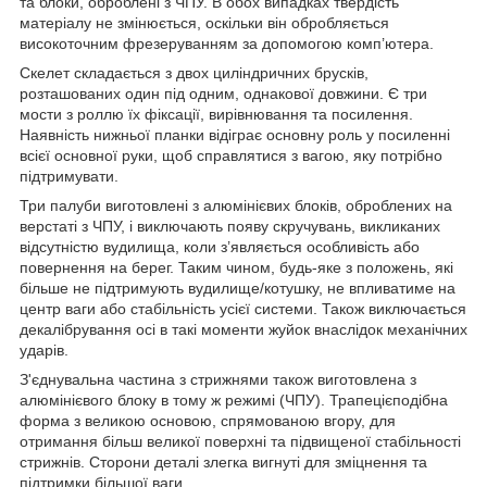
та блоки, оброблені з ЧПУ. В обох випадках твердість
матеріалу не змінюється, оскільки він обробляється
високоточним фрезеруванням за допомогою комп’ютера.
Скелет складається з двох циліндричних брусків,
розташованих один під одним, однакової довжини. Є три
мости з роллю їх фіксації, вирівнювання та посилення.
Наявність нижньої планки відіграє основну роль у посиленні
всієї основної руки, щоб справлятися з вагою, яку потрібно
підтримувати.
Три палуби виготовлені з алюмінієвих блоків, оброблених на
верстаті з ЧПУ, і виключають появу скручувань, викликаних
відсутністю вудилища, коли з’являється особливість або
повернення на берег. Таким чином, будь-яке з положень, які
більше не підтримують вудилище/котушку, не впливатиме на
центр ваги або стабільність усієї системи. Також виключається
декалібрування осі в такі моменти жуйок внаслідок механічних
ударів.
З'єднувальна частина з стрижнями також виготовлена ​​з
алюмінієвого блоку в тому ж режимі (ЧПУ). Трапецієподібна
форма з великою основою, спрямованою вгору, для
отримання більш великої поверхні та підвищеної стабільності
стрижнів. Сторони деталі злегка вигнуті для зміцнення та
підтримки більшої ваги.