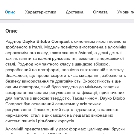
Опис
Характеристики
Доставка
Оплата
Умови п
Опис
Род-под
Dayko Bitubo Compact
є синонімом якості повністю
зробленого в Італії. Модель повністю виготовлена з алюмінію
аерокосмічного класу, також званого Avional, а деякі деталі,
такі як гвинти та важелі рульових тяг, виконані з нержавіючої
сталі. Род-под компактного класу з швидкою збіркою,
розроблений на платформі, повністю виготовленій з металу.
Вважалося, що проект скоротить час складання, забезпечить
безпеку використання та довговічність. Зносостійкість є ще
одним фактором, який було зведено до мінімуму завдяки
використанню систем регулювання та фіксації, призначених
для металів з високою твердістю. Таким чином, Dayko Bitubo
Compact був оснащений лещатами у всіх точках
регулювання. Плюсом, який варто відзначити, є наявність
нержавіючої сталі в цих місцях на лещатах виконавчих
систем: гвинтів і різьбових корпусів.
Алюміній представлений у двох формах: циліндричні бруски