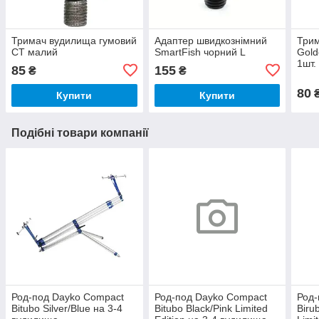
Тримач вудилища гумовий
Адаптер швидкознімний
Трим
CT малий
SmartFish чорний L
Gold
1шт.
85
155
₴
₴
80
Купити
Купити
Подібні товари компанії
Род-под Dayko Compact
Род-под Dayko Compact
Род-
Bitubo Silver/Blue на 3-4
Bitubo Black/Pink Limited
Biru