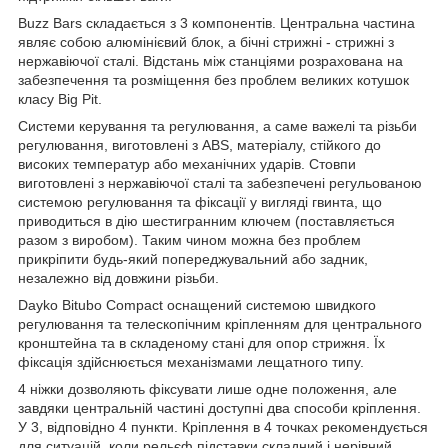
Buzz Bars складається з 3 компонентів. Центральна частина
являє собою алюмінієвий блок, а бічні стрижні - стрижні з
нержавіючої сталі. Відстань між станціями розрахована на
забезпечення та розміщення без проблем великих котушок
класу Big Pit.
Системи керування та регулювання, а саме важелі та різьби
регулювання, виготовлені з ABS, матеріалу, стійкого до
високих температур або механічних ударів. Стовпи
виготовлені з нержавіючої сталі та забезпечені регульованою
системою регулювання та фіксації у вигляді гвинта, що
приводиться в дію шестигранним ключем (поставляється
разом з виробом). Таким чином можна без проблем
прикріпити будь-який попереджувальний або задник,
незалежно від довжини різьби.
Dayko Bitubo Compact оснащений системою швидкого
регулювання та телескопічним кріпленням для центрального
кронштейна та в складеному стані для опор стрижня. Їх
фіксація здійснюється механізмами лещатного типу.
4 ніжки дозволяють фіксувати лише одне положення, але
завдяки центральній частині доступні два способи кріплення.
У 3, відповідно 4 пункти. Кріплення в 4 точках рекомендується
для ситуацій, коли рельєф підставки складний і нерівний.