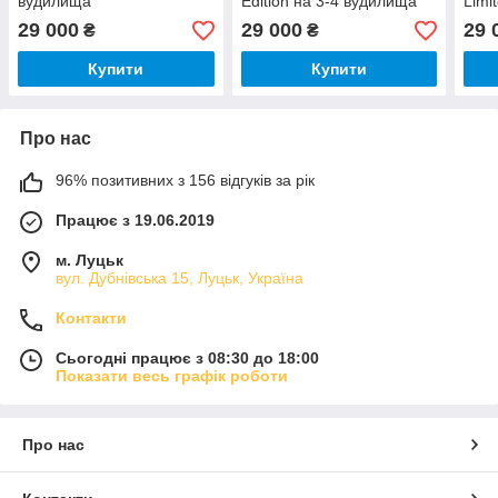
вудилища
Edition на 3-4 вудилища
Limi
вуд
29 000
29 000
29 
₴
₴
Купити
Купити
Про нас
96% позитивних з 156 відгуків за рік
Працює з 19.06.2019
м. Луцьк
вул. Дубнівська 15, Луцьк, Україна
Контакти
Сьогодні працює з 08:30 до 18:00
Показати весь графік роботи
Про нас