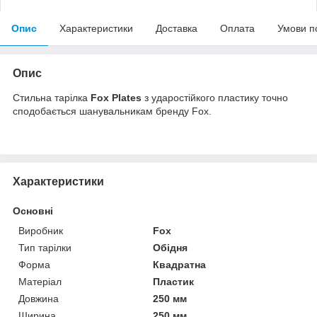
Опис
Характеристики
Доставка
Оплата
Умови п
Опис
Стильна тарілка
Fox Plates
з ударостійкого пластику точно
сподобається шанувальникам бренду Fox.
Характеристики
Основні
Виробник
Fox
Тип тарілки
Обідня
Форма
Квадратна
Матеріал
Пластик
Довжина
250 мм
Ширина
250 мм