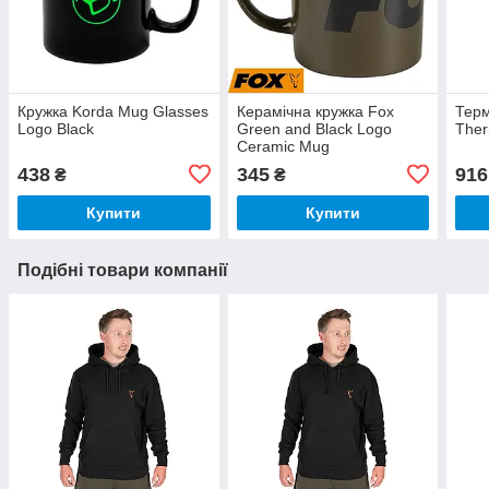
Кружка Korda Mug Glasses
Керамічна кружка Fox
Терм
Logo Black
Green and Black Logo
The
Ceramic Mug
438
345
916
₴
₴
Купити
Купити
Подібні товари компанії