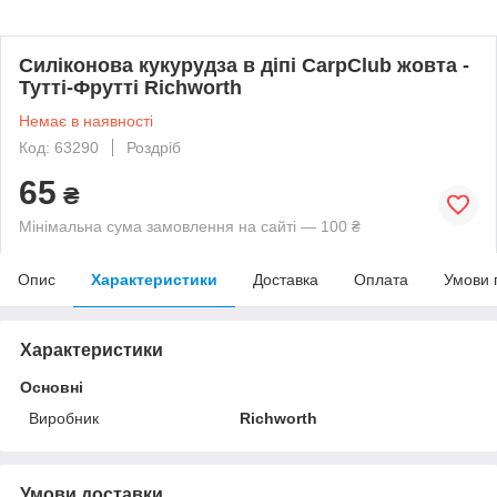
Силіконова кукурудза в діпі CarpClub жовта -
Тутті-Фрутті Richworth
Немає в наявності
Код: 63290
Роздріб
65
₴
Мінімальна сума замовлення на сайті — 100 ₴
Опис
Характеристики
Доставка
Оплата
Умови 
Характеристики
Основні
Виробник
Richworth
Умови доставки