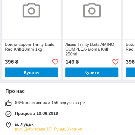
Бойли варені Trinity Baits
Ліквід Trinity Baits AMINO
Бойл
Red Krill 18mm 1kg
COMPLEX-aroma Krill
Red 
250ml
396
149
396
₴
₴
Купити
Купити
Про нас
96% позитивних з 156 відгуків за рік
Працює з 19.06.2019
м. Луцьк
вул. Дубнівська 15, Луцьк, Україна