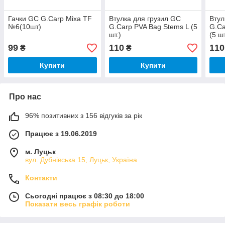
Гачки GC G.Carp Mixa TF
Втулка для грузил GC
Втул
№6(10шт)
G.Carp PVA Bag Stems L (5
G.Ca
шт.)
(5 шт
99
110
110
₴
₴
Купити
Купити
Про нас
96% позитивних з 156 відгуків за рік
Працює з 19.06.2019
м. Луцьк
вул. Дубнівська 15, Луцьк, Україна
Контакти
Сьогодні працює з 08:30 до 18:00
Показати весь графік роботи