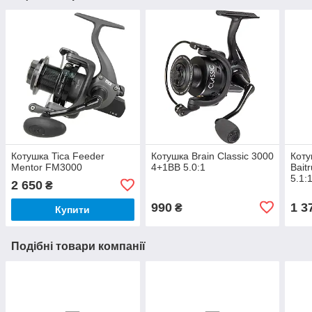
Котушка Tica Feeder
Котушка Brain Classic 3000
Коту
Mentor FM3000
4+1BB 5.0:1
Bait
5.1:
2 650
₴
990
1 3
₴
Купити
Подібні товари компанії