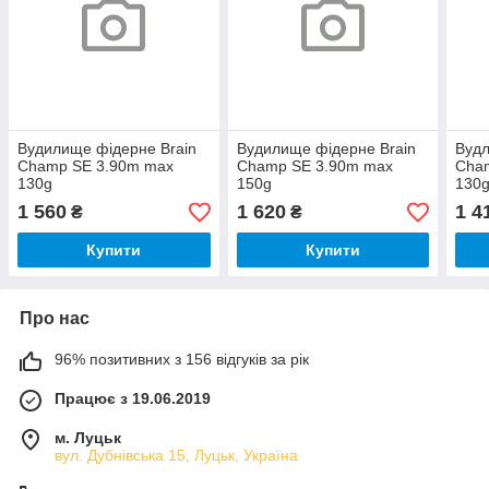
Вудилище фідерне Brain
Вудилище фідерне Brain
Вудл
Champ SE 3.90m max
Champ SE 3.90m max
Cha
130g
150g
130
1 560
1 620
1 4
₴
₴
Купити
Купити
Про нас
96% позитивних з 156 відгуків за рік
Працює з 19.06.2019
м. Луцьк
вул. Дубнівська 15, Луцьк, Україна