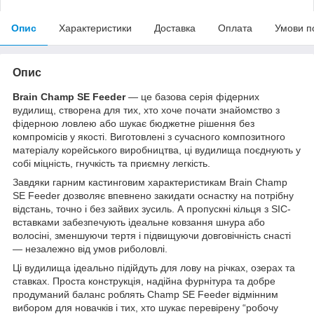
Опис
Характеристики
Доставка
Оплата
Умови п
Опис
Brain Champ SE Feeder
— це базова серія фідерних
вудилищ, створена для тих, хто хоче почати знайомство з
фідерною ловлею або шукає бюджетне рішення без
компромісів у якості. Виготовлені з сучасного композитного
матеріалу корейського виробництва, ці вудилища поєднують у
собі міцність, гнучкість та приємну легкість.
Завдяки гарним кастинговим характеристикам Brain Champ
SE Feeder дозволяє впевнено закидати оснастку на потрібну
відстань, точно і без зайвих зусиль. А пропускні кільця з SIC-
вставками забезпечують ідеальне ковзання шнура або
волосіні, зменшуючи тертя і підвищуючи довговічність снасті
— незалежно від умов риболовлі.
Ці вудилища ідеально підійдуть для лову на річках, озерах та
ставках. Проста конструкція, надійна фурнітура та добре
продуманий баланс роблять Champ SE Feeder відмінним
вибором для новачків і тих, хто шукає перевірену “робочу