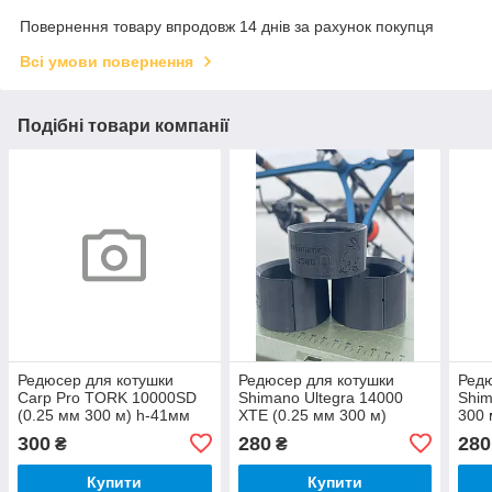
Повернення товару впродовж 14 днів за рахунок покупця
Всі умови повернення
Подібні товари компанії
Редюсер для котушки
Редюсер для котушки
Редю
Carp Pro TORK 10000SD
Shimano Ultegra 14000
Shim
(0.25 мм 300 м) h-41мм
XTE (0.25 мм 300 м)
300 
300
280
280
₴
₴
Купити
Купити