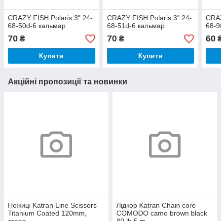
CRAZY FISH Polaris 3" 24-
CRAZY FISH Polaris 3" 24-
CRAZ
68-50d-6 кальмар
68-51d-6 кальмар
68-9
70
70
60
₴
₴
Купити
Купити
Акційні пропозиції та новинки
Ножицi Katran Line Scissors
Лідкор Katran Chain core
Titanium Coated 120mm,
COMODO camo brown black