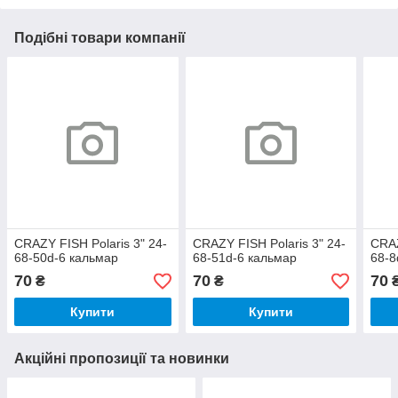
Подібні товари компанії
CRAZY FISH Polaris 3" 24-
CRAZY FISH Polaris 3" 24-
CRAZ
68-50d-6 кальмар
68-51d-6 кальмар
68-8
70
70
70
₴
₴
Купити
Купити
Акційні пропозиції та новинки