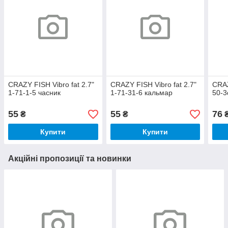
CRAZY FISH Vibro fat 2.7"
CRAZY FISH Vibro fat 2.7"
CRAZ
1-71-1-5 часник
1-71-31-6 кальмар
50-3
55
55
76
₴
₴
Купити
Купити
Акційні пропозиції та новинки