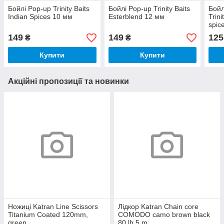
Бойлі Pop-up Trinity Baits
Бойлі Pop-up Trinity Baits
Бойл
Indian Spices 10 мм
Esterblend 12 мм
Trin
spic
149
149
125
₴
₴
Купити
Купити
Акційні пропозиції та новинки
Ножицi Katran Line Scissors
Лідкор Katran Chain core
Titanium Coated 120mm,
COMODO camo brown black
green
80 lb 5 m