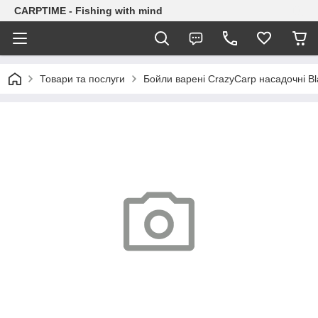
CARPTIME - Fishing with mind
Товари та послуги
Бойли варені CrazyCarp насадочні Bl