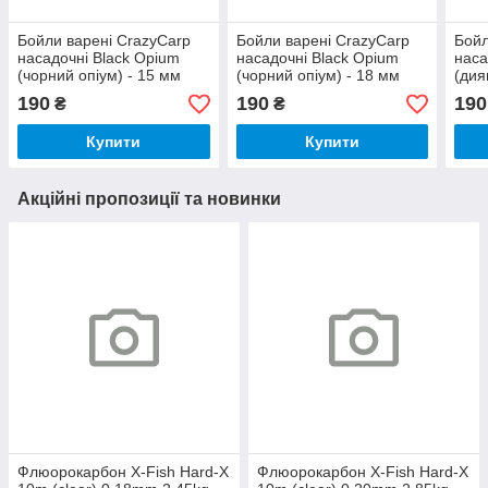
Бойли варені CrazyCarp
Бойли варені CrazyCarp
Бойл
насадочні Black Opium
насадочні Black Opium
наса
(чорний опіум) - 15 мм
(чорний опіум) - 18 мм
(дия
18 
190
190
190
₴
₴
Купити
Купити
Акційні пропозиції та новинки
Флюорокарбон X-Fish Hard-X
Флюорокарбон X-Fish Hard-X